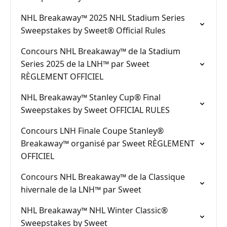
NHL Breakaway™ 2025 NHL Stadium Series
Sweepstakes by Sweet® Official Rules
Concours NHL Breakaway™ de la Stadium
Series 2025 de la LNH™ par Sweet
RÈGLEMENT OFFICIEL
NHL Breakaway™ Stanley Cup® Final
Sweepstakes by Sweet OFFICIAL RULES
Concours LNH Finale Coupe Stanley®
Breakaway™ organisé par Sweet RÈGLEMENT
OFFICIEL
Concours NHL Breakaway™ de la Classique
hivernale de la LNH™ par Sweet
NHL Breakaway™ NHL Winter Classic®
Sweepstakes by Sweet